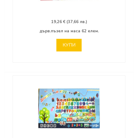
19,26 € (37,66 лв.)
дърв.пъзел на маса 62 елем.
КУПИ