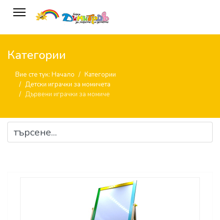
Категории
Вие сте тук:
Начало
Категории
Детски играчки за момичета
Дървени играчки за момиче