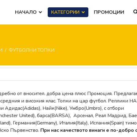
НАЧАЛО
КАТЕГОРИИ
ПРОМОЦИИ
И
ФУТБОЛНИ ТОПКИ
 дребно от вносител. добра цена плюс Промоция. Предлага
 средния и високия клас. Топки на цар футбол. Реплики НА
ли Адидас(Adidas), Найк(Nike), Умбро(Umbro), с отбори
hester United), барса(BARSA), Арсенал, Реал Мадрид, Бае
nd), Германия(Germany), Италия(Italy), Испания(Spain) тимо
йско Първенство.
При нас качеството винаги е по-добро 