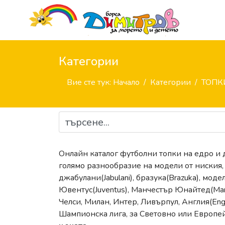
Категории
Вие сте тук:
Начало
Категории
ТОПК
Онлайн каталог футболни топки на едро и
голямо разнообразие на модели от ниския,
джабулани(Jabulani), бразука(Brazuka), моде
Ювентус(Juventus), Манчестър Юнайтед(Manc
Челси, Милан, Интер, Ливърпул, Англия(Engla
Шампионска лига, за Световно или Европе