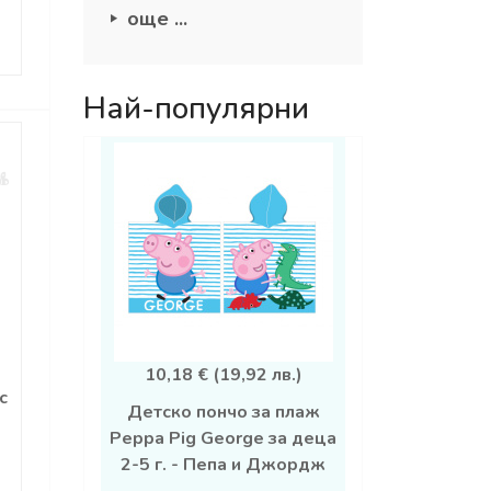
още ...
Най-популярни
10,18 € (19,92 лв.)
с
Детско пончо за плаж
Peppa Pig George за деца
2-5 г. - Пепа и Джордж