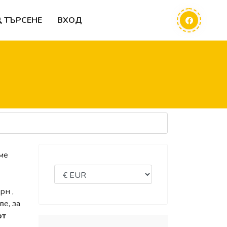
ТЪРСЕНЕ
ВХОД
ме
рн ,
ве, за
от