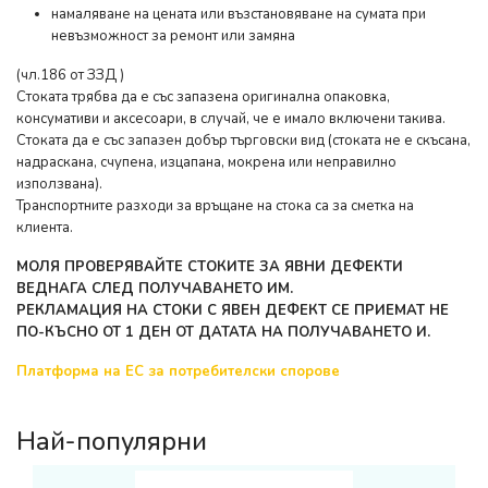
намаляване на цената или възстановяване на сумата при
невъзможност за ремонт или замяна
(чл.186 от ЗЗД )
Стоката трябва да е със запазена оригинална опаковка,
консумативи и аксесоари, в случай, че е имало включени такива.
Стоката да е със запазен добър търговски вид (стоката не е скъсана,
надраскана, счупена, изцапана, мокрена или неправилно
използвана).
Транспортните разходи за връщане на стока са за сметка на
клиента.
МОЛЯ ПРОВЕРЯВАЙТЕ СТОКИТЕ ЗА ЯВНИ ДЕФЕКТИ
ВЕДНАГА СЛЕД ПОЛУЧАВАНЕТО ИМ.
РЕКЛАМАЦИЯ НА СТОКИ С ЯВЕН ДЕФЕКТ СЕ ПРИЕМАТ НЕ
ПО-КЪСНО ОТ 1 ДЕН ОТ ДАТАТА НА ПОЛУЧАВАНЕТО И.
Платформа на ЕС за потребителски спорове
Най-популярни