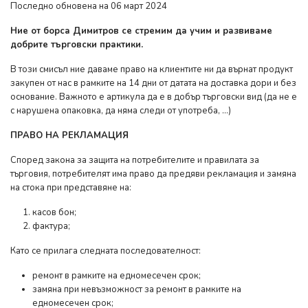
Последно обновена на 06 март 2024
Ние от борса Димитров се стремим да учим и развиваме
добрите търговски практики.
В този смисъл ние даваме право на клиентите ни да върнат продукт
закупен от нас в рамките на 14 дни от датата на доставка дори и без
основание. Важното е артикула да е в добър търговски вид (да не е
с нарушена опаковка, да няма следи от употреба, ...)
ПРАВО НА РЕКЛАМАЦИЯ
Според закона за защита на потребителите и правилата за
търговия, потребителят има право да предяви рекламация и замяна
на стока при представяне на:
касов бон;
фактура;
Като се прилага следната последователност:
ремонт в рамките на едномесечен срок;
замяна при невъзможност за ремонт в рамките на
едномесечен срок;